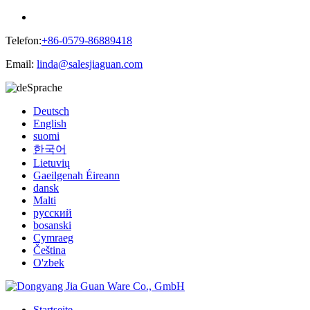
Telefon:
+86-0579-86889418
Email:
linda@salesjiaguan.com
Sprache
Deutsch
English
suomi
한국어
Lietuvių
Gaeilgenah Éireann
dansk
Malti
русский
bosanski
Cymraeg
Čeština
O'zbek
Startseite