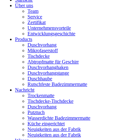
Über uns
Team
Service
Zertifikat
Unternehmensvorteile
Entwicklungsgeschichte
Products
Duschvorhang
Mikrofaserstoff
Tischdecke
Abtropfmatte für Geschirr
Duschvorhanghaken
Duschvorhangstange
Duschhaube
Rutschfeste Badezimmermatte
Nachricht
Trockenmatte
Tischdecke-Tischdecke
Duschvorhang
Putztuch
Wasserdichte Badezimmermatte
Küche eingerichtet
Neuigkeiten aus der Fabrik
Neuigkeiten aus der Fabrik